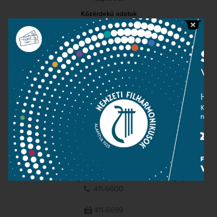
Közérdekű adatok
Sajtószoba
Adatvédelem
Impresszum
NEMZETI
FILHARMONIKUSOK
1095 Budapest, Komor Marcell u. 1. (Müpa)
411-6600
411-6699