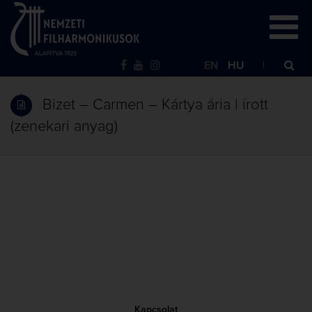
EN
HU
Bizet – Carmen – Kártya ária | írott
(zenekari anyag)
Kapcsolat