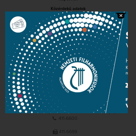
Közérdekű adatok
Sajtószoba
Adatvédelem
Impresszum
NEMZETI
FILHARMONIKUSOK
1095 Budapest, Komor Marcell u. 1. (Müpa)
411-6600
411-6699