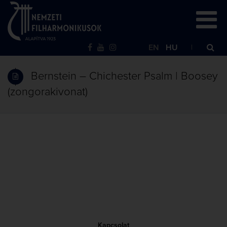
EN
HU
Bernstein – Chichester Psalm | Boosey
(zongorakivonat)
Kapcsolat