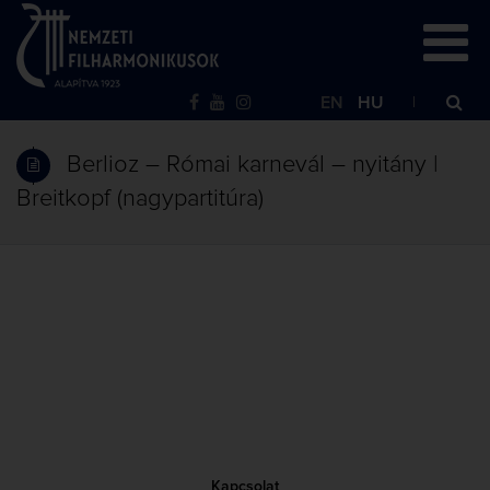
EN
HU
Berlioz – Római karnevál – nyitány |
Breitkopf (nagypartitúra)
Kapcsolat