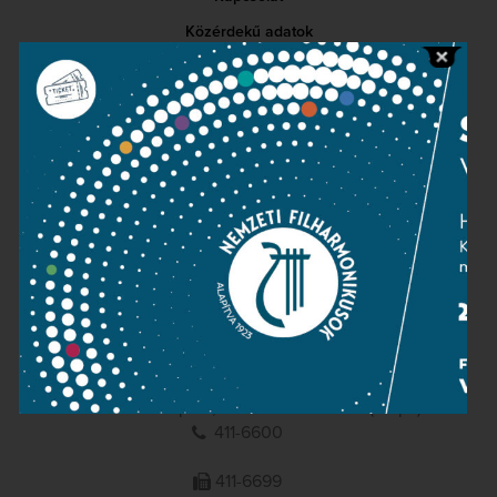
Közérdekű adatok
Sajtószoba
Adatvédelem
Impresszum
NEMZETI
FILHARMONIKUSOK
1095 Budapest, Komor Marcell u. 1. (Müpa)
411-6600
411-6699