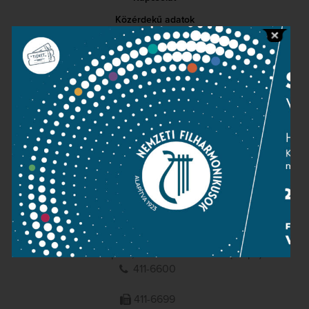
Közérdekű adatok
Sajtószoba
Adatvédelem
Impresszum
NEMZETI
FILHARMONIKUSOK
1095 Budapest, Komor Marcell u. 1. (Müpa)
411-6600
411-6699