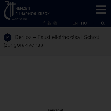
EN
HU
Berlioz – Faust elkárhozása | Schott
(zongorakivonat)
Kapcsolat