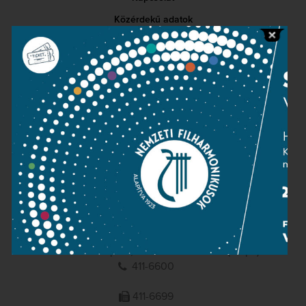
Közérdekű adatok
Sajtószoba
Adatvédelem
Impresszum
NEMZETI
FILHARMONIKUSOK
1095 Budapest, Komor Marcell u. 1. (Müpa)
411-6600
411-6699