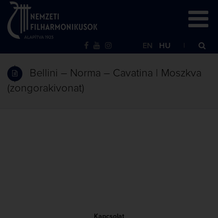
EN
HU
Bellini – Norma – Cavatina | Moszkva
(zongorakivonat)
Kapcsolat