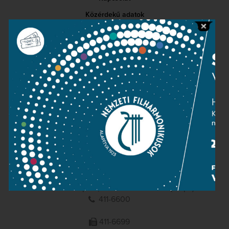
Közérdekű adatok
Sajtószoba
Adatvédelem
Impresszum
NEMZETI
FILHARMONIKUSOK
1095 Budapest, Komor Marcell u. 1. (Müpa)
411-6600
411-6699