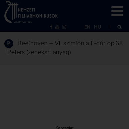
EN
HU
Beethoven – VI. szimfónia F-dúr op.68
| Peters (zenekari anyag)
Kapcsolat