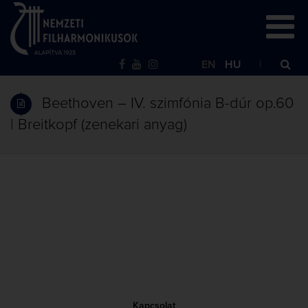
EN
HU
Beethoven – IV. szimfónia B-dúr op.60
| Breitkopf (zenekari anyag)
Kapcsolat