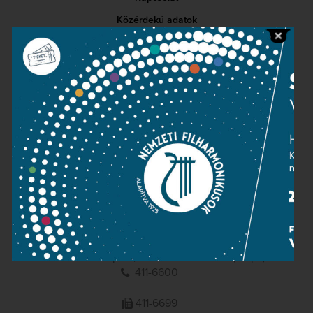
Közérdekű adatok
Sajtószoba
Adatvédelem
Impresszum
NEMZETI
FILHARMONIKUSOK
1095 Budapest, Komor Marcell u. 1. (Müpa)
411-6600
411-6699