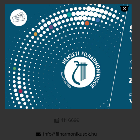
Public information
Press room
Terms and privacy
Imprint
NATIONAL PHILHARMONIC
1095 Budapest, Komor Marcell u. 1. (Müpa)
411-6600
411-6699
info@filharmonikusok.hu