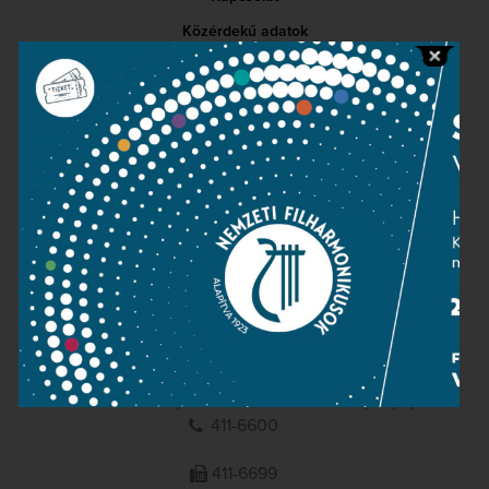
Közérdekű adatok
Sajtószoba
Adatvédelem
Impresszum
NEMZETI
FILHARMONIKUSOK
1095 Budapest, Komor Marcell u. 1. (Müpa)
411-6600
411-6699