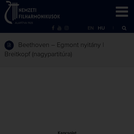
EN
HU
Beethoven – Egmont nyitány |
Breitkopf (nagypartitúra)
Kapcsolat