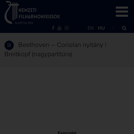
EN
HU
Beethoven – Coriolan nyitány |
Breitkopf (nagypartitúra)
Kapcsolat