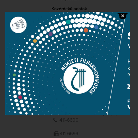
Közérdekű adatok
Sajtószoba
Adatvédelem
Impresszum
NEMZETI
FILHARMONIKUSOK
1095 Budapest, Komor Marcell u. 1. (Müpa)
411-6600
411-6699