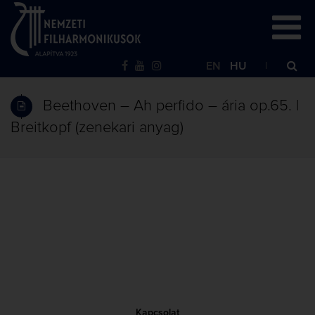
EN
HU
Beethoven – Ah perfido – ária op.65. |
Breitkopf (zenekari anyag)
Kapcsolat