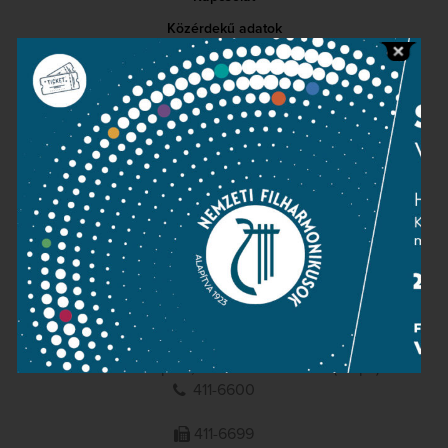
Közérdekű adatok
Sajtószoba
Adatvédelem
Impresszum
NEMZETI
FILHARMONIKUSOK
1095 Budapest, Komor Marcell u. 1. (Müpa)
411-6600
411-6699