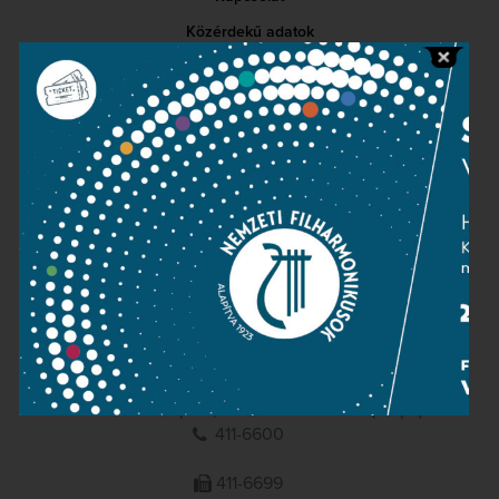
Közérdekű adatok
Sajtószoba
Adatvédelem
Impresszum
NEMZETI
FILHARMONIKUSOK
1095 Budapest, Komor Marcell u. 1. (Müpa)
411-6600
411-6699