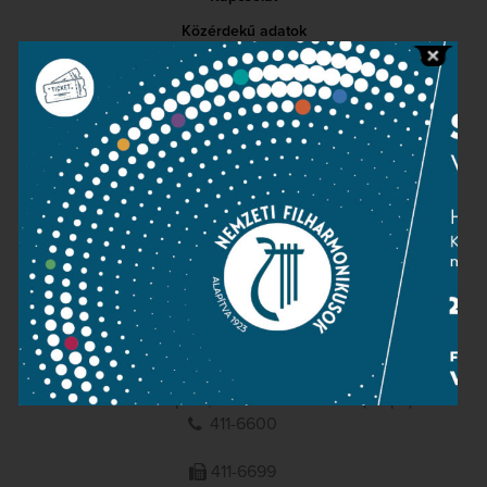
Közérdekű adatok
Sajtószoba
Adatvédelem
Impresszum
NEMZETI
FILHARMONIKUSOK
1095 Budapest, Komor Marcell u. 1. (Müpa)
411-6600
411-6699