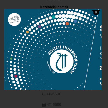
Közérdekű adatok
Sajtószoba
Adatvédelem
Impresszum
NEMZETI
FILHARMONIKUSOK
1095 Budapest, Komor Marcell u. 1. (Müpa)
411-6600
411-6699