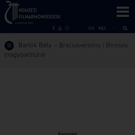
EN
HU
Bartók Béla – Brácsaverseny | Boosey
(nagypartitúra)
Kapcsolat