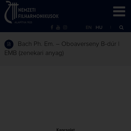
EN
HU
Bach Ph. Em. – Oboaverseny B-dúr |
EMB (zenekari anyag)
Kapcsolat