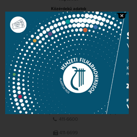
Közérdekű adatok
Sajtószoba
Adatvédelem
Impresszum
NEMZETI
FILHARMONIKUSOK
1095 Budapest, Komor Marcell u. 1. (Müpa)
411-6600
411-6699