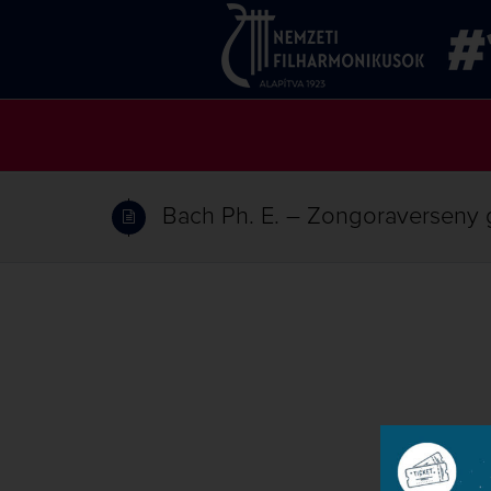
Bach Ph. E. – Zongoraverseny g-