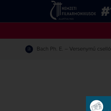
Bach Ph. E. – Versenymű csellóra