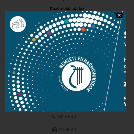
Közérdekű adatok
Sajtószoba
Adatvédelem
Impresszum
NEMZETI
FILHARMONIKUSOK
1095 Budapest, Komor Marcell u. 1. (Müpa)
411-6600
411-6699