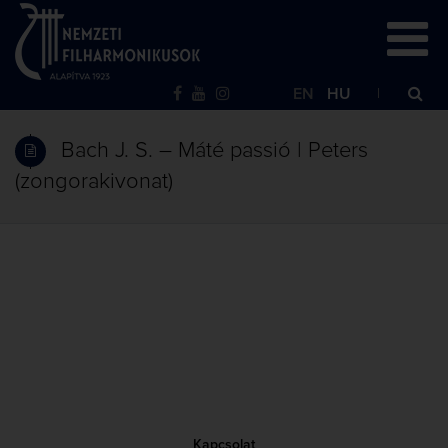
EN
HU
Bach J. S. – Máté passió | Peters
(zongorakivonat)
Kapcsolat