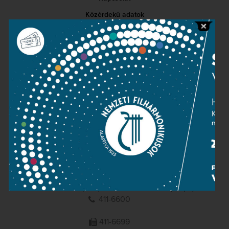
Közérdekű adatok
Sajtószoba
Adatvédelem
Impresszum
NEMZETI
FILHARMONIKUSOK
1095 Budapest, Komor Marcell u. 1. (Müpa)
411-6600
411-6699