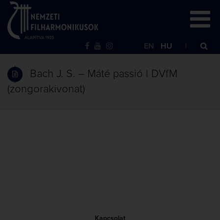
EN
HU
Bach J. S. – Máté passió | DVfM
(zongorakivonat)
Kapcsolat