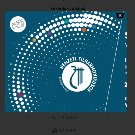
Közérdekű adatok
Sajtószoba
Adatvédelem
Impresszum
NEMZETI
FILHARMONIKUSOK
1095 Budapest, Komor Marcell u. 1. (Müpa)
411-6600
411-6699