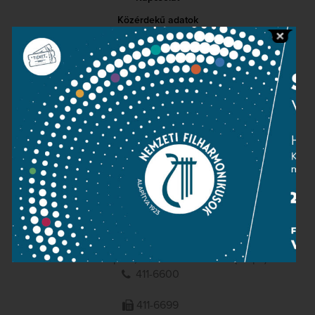
Közérdekű adatok
Sajtószoba
Adatvédelem
Impresszum
NEMZETI
FILHARMONIKUSOK
1095 Budapest, Komor Marcell u. 1. (Müpa)
411-6600
411-6699