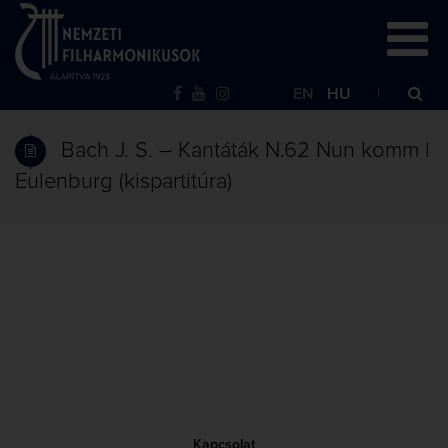
EN
HU
Bach J. S. – Kantáták N.62 Nun komm |
Eulenburg (kispartitúra)
Kapcsolat