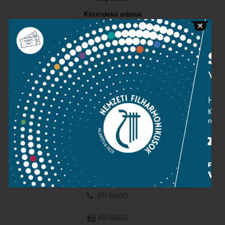
Közérdekű adatok
Sajtószoba
Adatvédelem
Impresszum
NEMZETI
FILHARMONIKUSOK
1095 Budapest, Komor Marcell u. 1. (Müpa)
411-6600
411-6699