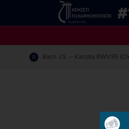
Bach J.S. – Kantáta BWV.95 (Chris