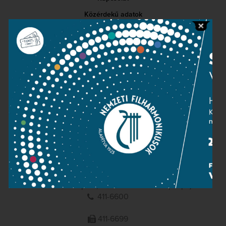
Közérdekű adatok
Sajtószoba
Adatvédelem
Impresszum
NEMZETI
FILHARMONIKUSOK
1095 Budapest, Komor Marcell u. 1. (Müpa)
411-6600
411-6699