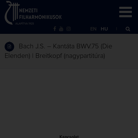
EN
HU
Bach J.S. – Kantáta BWV.75 (Die
Elenden) | Breitkopf (nagypartitúra)
Kapcsolat