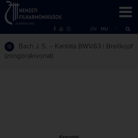
EN
HU
Bach J. S. – Kantáta BWV.63 | Breitkopf
(zongorakivonat)
Kapcsolat