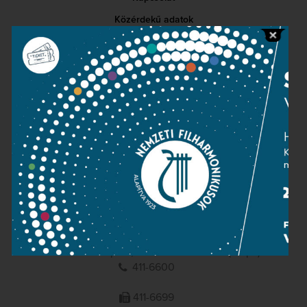
Közérdekű adatok
Sajtószoba
Adatvédelem
Impresszum
NEMZETI
FILHARMONIKUSOK
1095 Budapest, Komor Marcell u. 1. (Müpa)
411-6600
411-6699