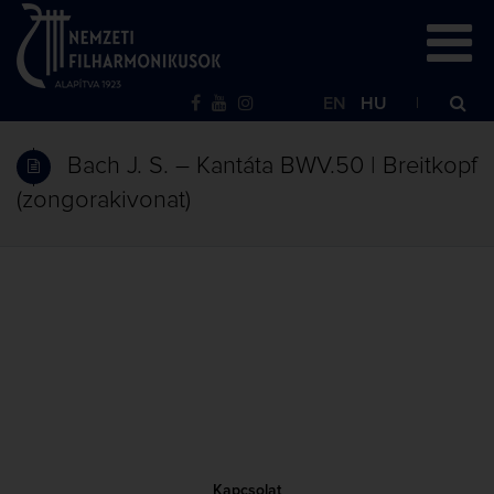
EN
HU
Bach J. S. – Kantáta BWV.50 | Breitkopf
(zongorakivonat)
Kapcsolat