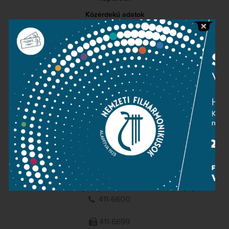
Közérdekű adatok
Sajtószoba
Adatvédelem
Impresszum
NEMZETI
FILHARMONIKUSOK
1095 Budapest, Komor Marcell u. 1. (Müpa)
411-6600
411-6699