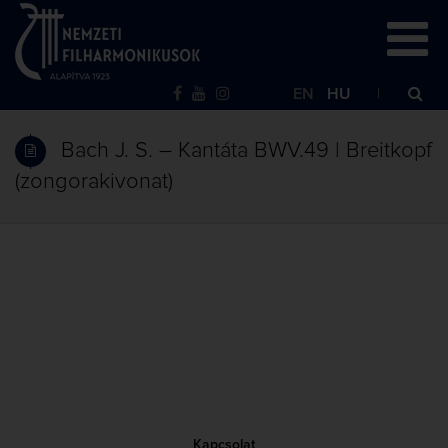
EN
HU
Bach J. S. – Kantáta BWV.49 | Breitkopf
(zongorakivonat)
Kapcsolat