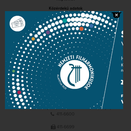
Közérdekű adatok
Sajtószoba
Adatvédelem
Impresszum
NEMZETI
FILHARMONIKUSOK
1095 Budapest, Komor Marcell u. 1. (Müpa)
411-6600
411-6699