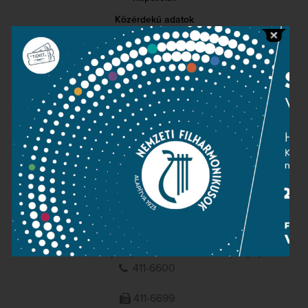
Közérdekű adatok
Sajtószoba
Adatvédelem
Impresszum
NEMZETI
FILHARMONIKUSOK
1095 Budapest, Komor Marcell u. 1. (Müpa)
411-6600
411-6699