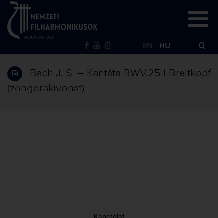
EN
HU
Bach J. S. – Kantáta BWV.25 | Breitkopf
(zongorakivonat)
Kapcsolat