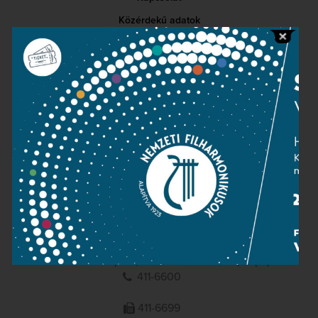
Közérdekű adatok
Sajtószoba
Adatvédelem
Impresszum
NEMZETI
FILHARMONIKUSOK
1095 Budapest, Komor Marcell u. 1. (Müpa)
411-6600
411-6699