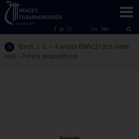
EN
HU
Bach J. S. – Kantáta BWV.21 (Ich hatte
viel) | Peters (kispartitúra)
Kapcsolat