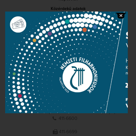
Közérdekű adatok
Sajtószoba
Adatvédelem
Impresszum
NEMZETI
FILHARMONIKUSOK
1095 Budapest, Komor Marcell u. 1. (Müpa)
411-6600
411-6699