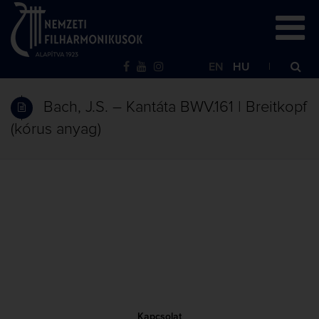
EN
HU
Bach, J.S. – Kantáta BWV.161 | Breitkopf
(kórus anyag)
Kapcsolat