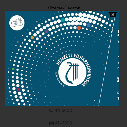
Közérdekű adatok
Sajtószoba
Adatvédelem
Impresszum
NEMZETI
FILHARMONIKUSOK
1095 Budapest, Komor Marcell u. 1. (Müpa)
411-6600
411-6699