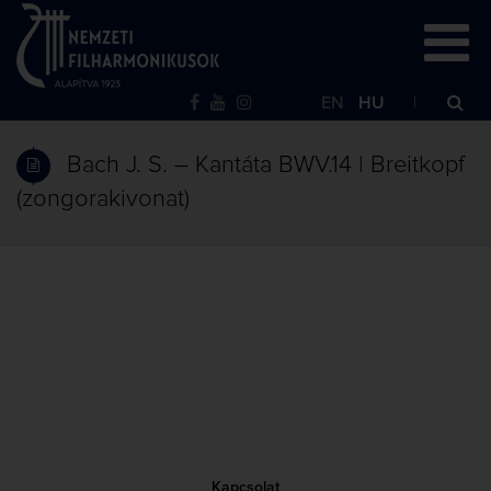
EN
HU
Bach J. S. – Kantáta BWV.14 | Breitkopf
(zongorakivonat)
Kapcsolat