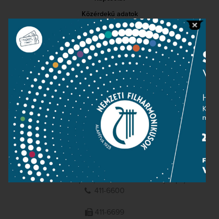
Közérdekű adatok
Sajtószoba
Adatvédelem
Impresszum
NEMZETI
FILHARMONIKUSOK
1095 Budapest, Komor Marcell u. 1. (Müpa)
411-6600
411-6699