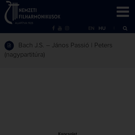
EN
HU
Bach J.S. – János Passió | Peters
(nagypartitúra)
Kapcsolat