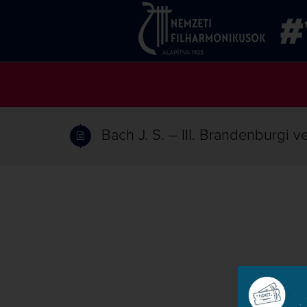
Bach J. S. – III. Brandenburgi 