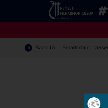
Bach J.S. – Branderburgi versen