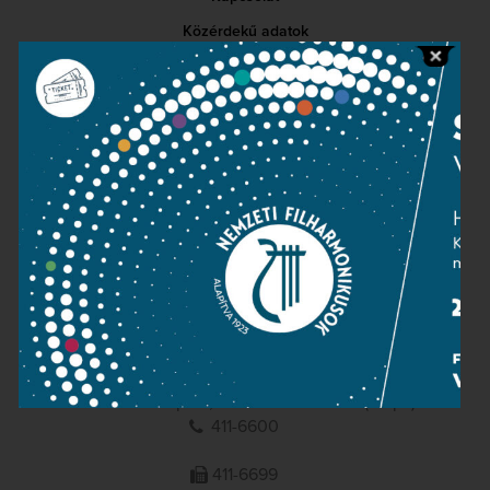
Közérdekű adatok
Sajtószoba
Adatvédelem
Impresszum
NEMZETI
FILHARMONIKUSOK
1095 Budapest, Komor Marcell u. 1. (Müpa)
411-6600
411-6699