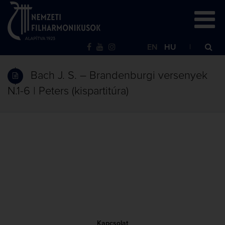
EN
HU
Bach J. S. – Brandenburgi versenyek
N.1-6 | Peters (kispartitúra)
Kapcsolat