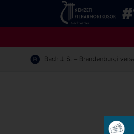
Bach J. S. – Brandenburgi versen