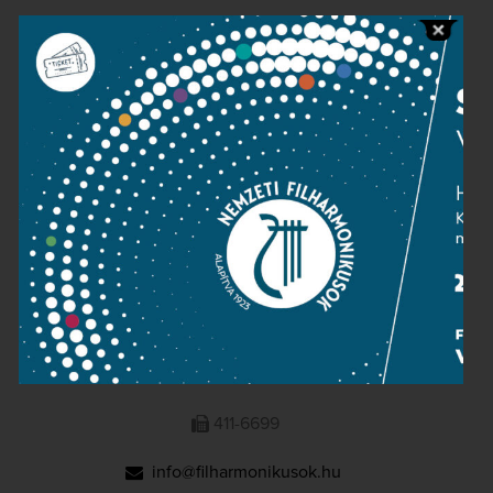
Public information
Press room
Terms and privacy
Imprint
NATIONAL PHILHARMONIC
1095 Budapest, Komor Marcell u. 1. (Müpa)
411-6600
411-6699
info@filharmonikusok.hu