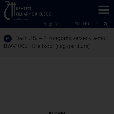
EN
HU
Bach J.S. – 4 zongorás verseny a-moll
BWV.1065 | Breitkopf (nagypartitúra)
Kapcsolat