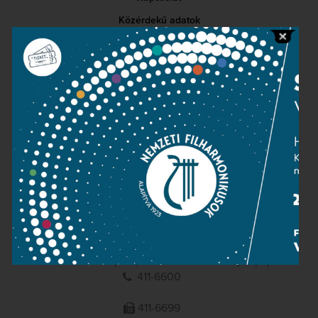
Közérdekű adatok
Sajtószoba
Adatvédelem
Impresszum
NEMZETI
FILHARMONIKUSOK
1095 Budapest, Komor Marcell u. 1. (Müpa)
411-6600
411-6699