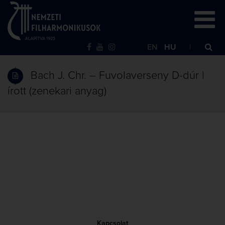
EN
HU
Bach J. Chr. – Fuvolaverseny D-dúr |
írott (zenekari anyag)
Kapcsolat