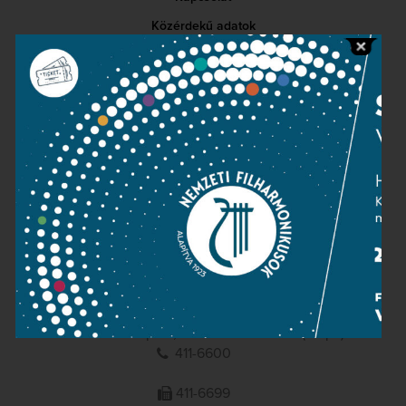
Közérdekű adatok
Sajtószoba
Adatvédelem
Impresszum
NEMZETI
FILHARMONIKUSOK
1095 Budapest, Komor Marcell u. 1. (Müpa)
411-6600
411-6699