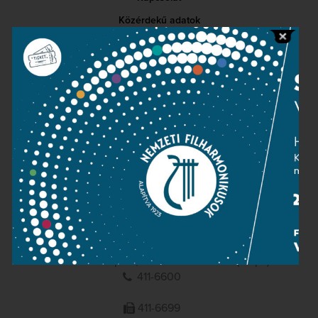
Közérdekű adatok
Sajtószoba
Adatvédelem
Impresszum
NEMZETI
FILHARMONIKUSOK
1095 Budapest, Komor Marcell u. 1. (Müpa)
411-6600
411-6699