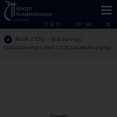
EN
HU
Bach J. Chr. – Brácsa vagy
csellóverseny c-moll | írott (zenekari anyag)
Kapcsolat