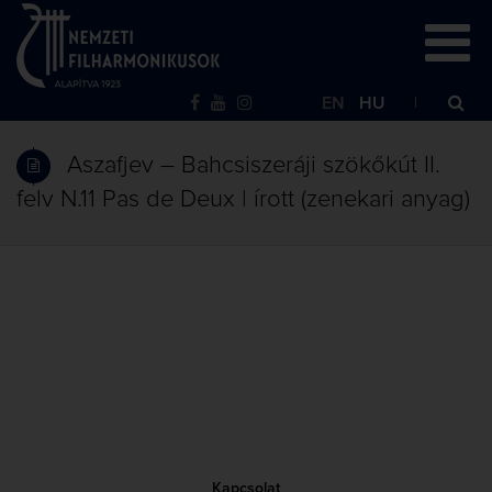
EN
HU
Aszafjev – Bahcsiszeráji szökőkút II.
felv N.11 Pas de Deux | írott (zenekari anyag)
Kapcsolat