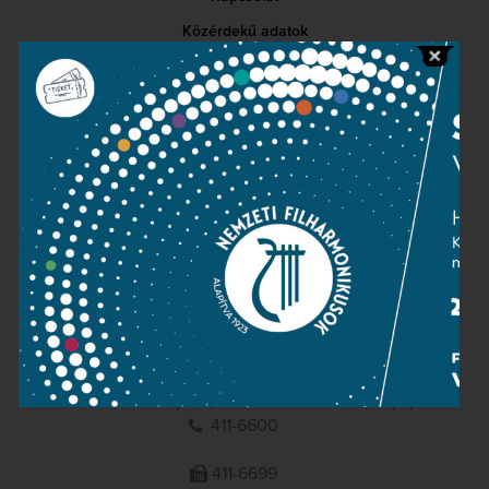
Közérdekű adatok
Sajtószoba
Adatvédelem
Impresszum
NEMZETI
FILHARMONIKUSOK
1095 Budapest, Komor Marcell u. 1. (Müpa)
411-6600
411-6699