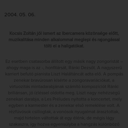
2004. 05. 06.
Kocsis Zoltán jól ismert az Ibercamera közönsége előtt,
muzikalitása minden alkalommal meglepi és rajongással
tölti el a hallgatókat.
Ez esetben csatasorba állított egy másik nagy zongoristát –
ahogy maga is az -, honfitársát, Ránki Dezsőt. A nagyszerű
karriert befutó pianista Liszt Haláltáncát adta elő. A pompás
zenekar bravúrosan kísérte a zongoravariációkat, a
virtuozitás mintadarabjának számító kompozíciót Ránki
briliánsan, jó ízléssel oldotta meg. Liszt nagy nehézségű
zenekari darabja, a Les Préludes nyitotta a koncertet, mely
egyben a karmester és a zenekar első remeklése volt. A
rézfúvósok csillogtak, a vonósok nyugalmat árasztottak,
majd hirtelen váltottak át egy élénk, de mégis lágy
szakaszra, így hozva egyensúlyba a hangzás különböző