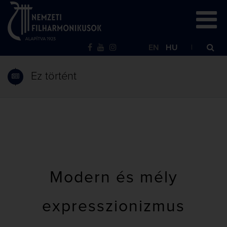
EN
HU
Ez történt
Modern és mély
expresszionizmus