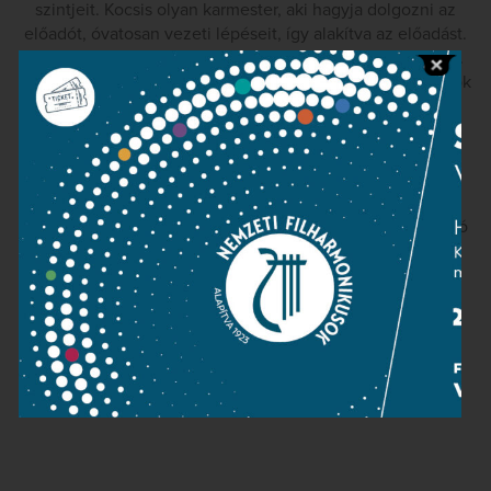
szintjeit. Kocsis olyan karmester, aki hagyja dolgozni az
előadót, óvatosan vezeti lépéseit, így alakítva az előadást.
Ebben az esetben Richard Strauss Alpesi szimfóniájában.
Friss tempókat vett, felesleges feszültség nélkül, a fúvósok
ismét nagyszerű, komoly munkát végeztek. Strauss nem
Wagner vagy Mahler tarisznyáját vitte erre az útra, de
elmondhatjuk, hogy ösvényt taposott Schönberg és az
expresszionizmus számára. Kocsis fürge, fesztelen és
modern előadásban, ugyanakkor nagy körültekintéssel
tervezte meg ezt a nappali kirándulást, melyből egy kiváló
zenekari est lett.
Jorge de Persia
(La Vanguardia, 2004. május 6.)