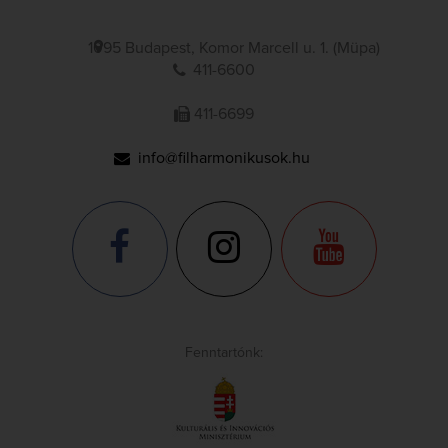
1095 Budapest, Komor Marcell u. 1. (Müpa)
411-6600
411-6699
info@filharmonikusok.hu
Fenntartónk: