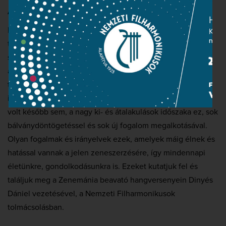
Az ifjú Beethoven
Beethoven szimfóniái talán a legjátszottabb darabok a
teljes szimfonikus repertoárban. A Zenemánia következő
sorozatában csak az első három mű kerül terítékre,
alkalmanként egy. Végigkövetjük, hogyan lesz egy
tehetségből lázadó, és egy lázadóból zseni. Ennél
izgalmasabb és forrongóbb korszaka Beethovennek nem
volt később sem, a nagy ki- és átalakulások időszaka ez, sok
bálványdöntögetéssel és sok új fogalom megalkotásával.
Olyan fogalmak és irányelvek ezek, amelyek máig élnek és
hatással vannak a jelen zeneszerzésére, így mindennapi
életünkre, gondolkodásunkra is. Ezeket kutatjuk fel és
találjuk meg a Zenemánia beavató hangversenyein Dinyés
Dániel vezetésével, a Nemzeti Filharmonikusok
tolmácsolásban.