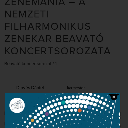
ZENEMÁNIA – A
NEMZETI
FILHARMONIKUS
ZENEKAR BEAVATÓ
KONCERTSOROZATA
Beavató koncertsorozat / 1
Dinyés Dániel
karmester
Ludwig van Beethoven: I. (C-dúr) szimfónia, op. 21
Műsorvezető és házigazda:
Dinyés Dániel