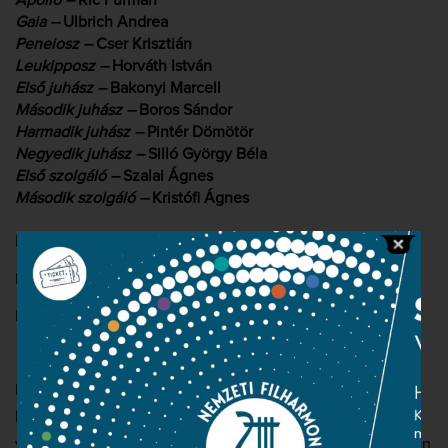
Apolló –
Ric Furman
Gaia –
Ulbrich Andrea
Peneiosz –
Cser Krisztián
Leukipposz –
Horváth István
Első juhász –
Bakonyi Marcell
Második juhász –
Boros Sándor
Harmadik juhász –
Pintér Dömötör
Negyedik juhász –
Silló György Béla
Első szolgáló –
Szalai Ágnes
Második szolgáló –
Kristófi Ágnes
Közreműködők:
Nemzeti Filharmonikus Zenekar
Nemzeti Énekkar (karigazgató: Antal Mátyás)
Két rendkívüli mű került színre egy estén a Nemzeti
Filharmonikus Zenekar és Kocsis Zoltán nagyszabású
vállalkozásában, amelynek keretében Richard Strauss ritkán