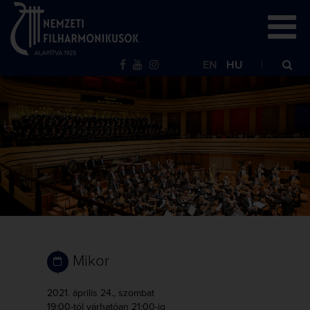
EN
HU
Mikor
2021. április 24., szombat
19:00-tól
várhatóan 21:00-ig