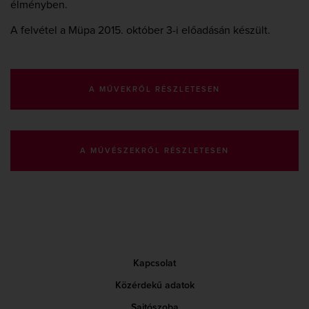
élményben.
A felvétel a Müpa 2015. október 3-i előadásán készült.
A MŰVEKRŐL RÉSZLETESEN
A MŰVÉSZEKRŐL RÉSZLETESEN
Kapcsolat
Közérdekű adatok
Sajtószoba