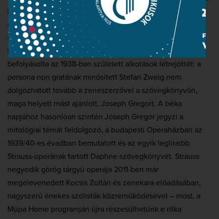
hallható színpadi műveit élvezhette a közönség. Ezúttal
olyan operák hangoztak el, amelyeket a zeneszerző
egymás után komponált, és tervei szerint egya
zon műsor
keretében is adták volna elő őket. A politikai környezet is
befolyásolta az 1938-ban született alkotások létrejöttét: a
persona non gratának minősített Stefan Zweig nem
dolgozhatott tovább a zeneszerzővel a szövegkönyvön,
maga helyett mást ajánlott, Joseph Gregort. A béka
napjához hasonlóan szintén Joseph Gregor jegyzi a
mitológiai témát feldolgozó, a budapesti Operaházban az
1939/40-es évadban bemutatott és az egyik leglíraibb
Strauss-operának tartott Daphne szövegkönyvét. Strauss
negyedik görög tárgyú operája 2011-ben már
megelevenedett Kocsis Zoltán és zenekara előadásában,
nagyszerű énekes szólisták közreműködésével – most, a
Müpa Home programján újra részesülhetünk e ritka