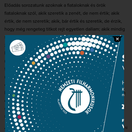
Előadás sorozatunk azoknak a fiataloknak és örök
fiataloknak szól, akik szeretik a zenét, de nem értik; akik
értik, de nem szeretik; akik, bár értik és szeretik, de érzik,
hogy még rengeteg titkot rejt egyetlen dallam; akik mindig
szerették volna meglesni, hogy születik egy mozdulat a
zenében és zenére; akik gyerekkorukban minden kezük
közé kerülő dolgot szétszedtek; akiknek a legózás volt a
mindenük és ma is leülnek játszani a kicsikkel; akiknek a
felfedezésről nem csak földrészek jutnak eszébe; akik
mindig is imádták a színházi dolgokat; akik soha nem
értették miért jó ez a „színházasdi”! Régimódi, ráérős
kutakodás az operákról, az örömükben/halálukban hosszan
énekelő szereplőkről, és megígérjük, hogy dallam, kíséret,
szereplő és jelenet nem marad szétszedetlenül és újra
felépítetlenül, „operamacerálatlanul”!
Álruha, intrika, zűrzavar, szerelem – vérbeli komédia Rossini