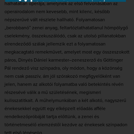
halhatatlan operája, amelynek az első felvonásában az
operairodalom nem kevesebb, mint kilenc, később
népszerűvé vált részlete hallható. Folyamatosan
„berobbanó” zenei anyag, feltartóztathatatlanul hömpölygő
cselekmény, összekuszálódó, csak az utolsó pillanatokban
elrendeződő szálak jellemzik ezt a folyamatosan
megkacagtató remekművet, amelyet most egy összeszokott
páros, Dinyés Dániel karmester–zeneszerző és Göttinger
Pál rendező visz színpadra, oly módon, hogy a közönség
nem csak passzív, ám jól szórakozó megfigyelőként van
jelen, hanem az alkotói folyamatba való betekintés révén
részesévé válik a mű születésének, megismeri
kulisszatitkait. A műhelymunkában a két alkotó, nagyszerű
énekesekkel együtt egy elképzelt előadás afféle
rendelkezőpróbáját tartja előttünk, a zenei és
történetmesélő elemzéstől kezdve az énekesek színpadon
tett első lépéseiig.