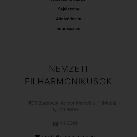
Sajtószoba
Adatvédelem
Impresszum
NEMZETI
FILHARMONIKUSOK
1095 Budapest, Komor Marcell u. 1. (Müpa)
411-6600
411-6699
info@filharmonikusok.hu