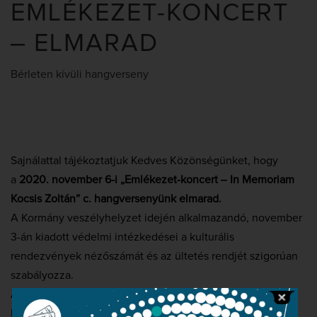
EMLÉKEZET-KONCERT
‒ ELMARAD
Bérleten kívüli hangverseny
Sajnálattal tájékoztatjuk Kedves Közönségünket, hogy
a
2020. november 6-i „Emlékezet-koncert ‒ In Memoriam
Kocsis Zoltán” c. hangversenyünk elmarad.
A Kormány veszélyhelyzet idején alkalmazandó, november
3-án kiadott védelmi intézkedései a kulturális
rendezvények nézőszámát és az ültetés rendjét szigorúan
szabályozza.
A Nemzeti Filharmonikusok számára kiemelten fontos a
közönsége egészségének védelme és az előírt szabályok