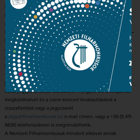
betartása, de időre van szüksége arra, hogy alkalmazni
tudja az új rendelkezéseket. A jegyet már megvásárolt
nézők nagy számára való tekintettel a
Nemzeti
Filharmonikusok 2020. november 6-i „Emlékezet-koncert ‒
In Memoriam Kocsis Zoltán” c. hangversenye elmarad.
A megváltott jegyek november 30-ig másik koncertre
cserélhetők vagy visszaválthatók. Az elmaradt
hangversenyre szóló belépők jegyár-visszafizetésére
személyesen csak a Károly körút 21. szám alatti külső
jegypénztárban van lehetőség, a jegyek cseréje mindkét
külső jegypénztárban biztosított. A jegyek vonalkódjainak
megküldésével és a csere koncert kiválasztásával a
visszafizetést vagy a jegycserét
a
jegy@filharmonikusok.hu
e-mail címen, vagy a +36 (1) 411-
6636 telefonszámon is megrendelhetik.
A Nemzeti Filharmonikusok mindent elkövet annak