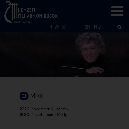
EN
HU
Mikor
2020. november 6., péntek
19:30-tól
várhatóan 21:10-ig