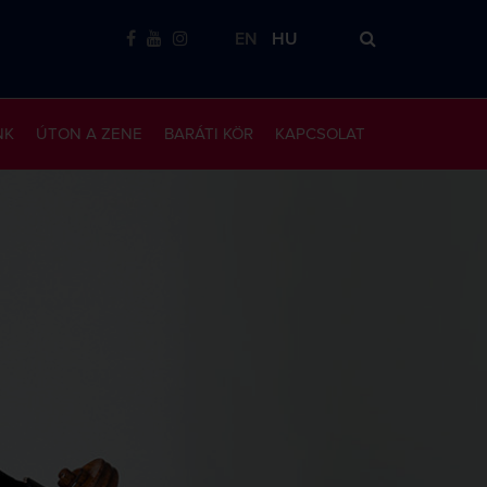
EN
HU
NK
ÚTON A ZENE
BARÁTI KÖR
KAPCSOLAT