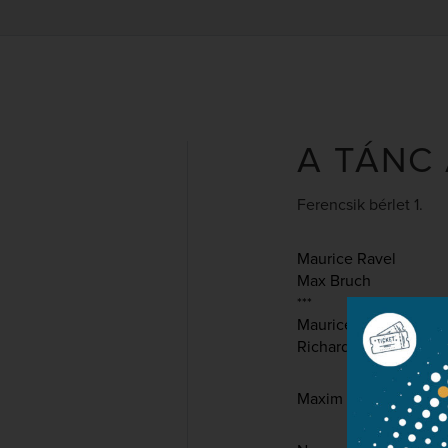
A TÁNC
Ferencsik bérlet 1.
Maurice Ravel
Max Bruch
***
Maurice Ravel
Richard Strauss
Maxim Vengerov