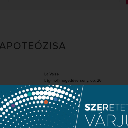
 APOTEÓZISA
La Valse
I. (g-moll) hegedűverseny, op. 26
Tzigane
Rózsalovag-szvit, op. 59
hegedű