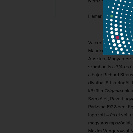
Nemzeti Filharmonik
Hamar Zsolt
Valcert és virtuozitá
Maurice Ravel 1906-t
Ausztria–Magyarország
számban is a 3/4-es 
a bajor Richard Strau
divatba jött keringőt
közül a
Tzigane
-nak 
Szerzőjét, Ravelt ugy
Párizsba 1922-ben. E
lapozott – és el volt 
magyaros rapszódiát,
Maxim Vengerovval M