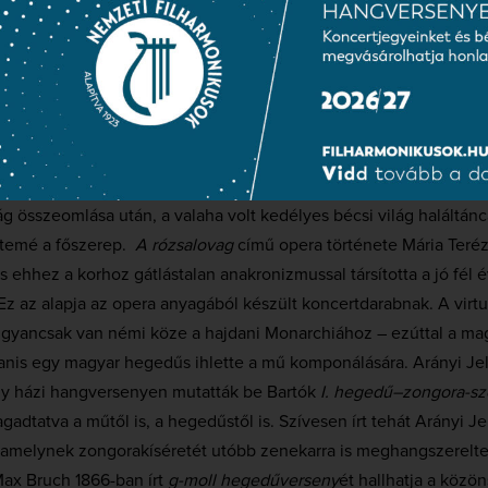
us Zenekar
karmester
st kínál ez a hangverseny. Kezdete a keringő apoteózisa, a
La Vals
ól kezdve érlelte magában (még
Wien
címmel). Végül 1920-ban a
 összeomlása után, a valaha volt kedélyes bécsi világ haláltánc
ütemé a főszerep.
A rózsalovag
című opera története Mária Teréz
ss ehhez a korhoz gátlástalan anakronizmussal társította a jó fél
. Ez az alapja az opera anyagából készült koncertdarabnak. A v
ugyancsak van némi köze a hajdani Monarchiához – ezúttal a ma
anis egy magyar hegedűs ihlette a mű komponálására. Arányi Jell
gy házi hangversenyen mutatták be Bartók
I. hegedű–zongora-sz
ragadtatva a műtől is, a hegedűstől is. Szívesen írt tehát Arányi Je
 amelynek zongorakíséretét utóbb zenekarra is meghangszerelte.
ax Bruch 1866-ban írt
g-moll hegedűverseny
ét hallhatja a közön