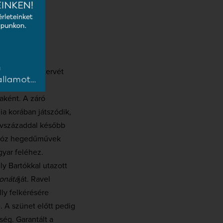
e,
amelynek tervét
lkotta meg,
aként. A záró
ia korában játszódik,
 évszázaddal később
irtuóz hegedűművek
gyar feléhez.
y Bartókkal utazott
onátá
ját. Ravel
lly felkérésére
 A szünet előtt pedig
ség. Garantált a