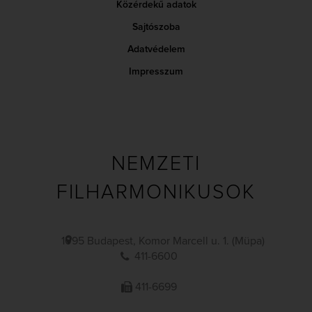
Közérdekű adatok
Sajtószoba
Adatvédelem
Impresszum
NEMZETI
FILHARMONIKUSOK
1095 Budapest, Komor Marcell u. 1. (Müpa)
411-6600
411-6699