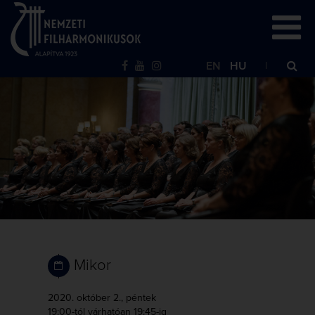
EN
HU
Mikor
2020. október 2., péntek
19:00-tól
várhatóan 19:45-ig