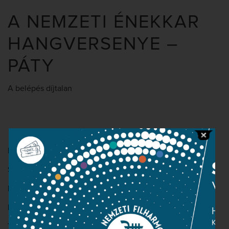
A NEMZETI ÉNEKKAR
HANGVERSENYE –
PÁTY
A belépés díjtalan
Pergolesi: Stabat Mater
Szólisták: Dóri Eszter Zita – szoprán
Estefán Tünde – alt
Kántor Balázs – cselló
Tóka Ágoston – orgona