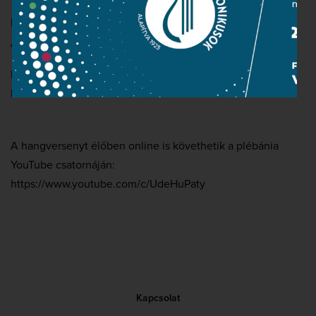
Nemzeti Énekkar (karigazgató: Somos Csaba)
Vezényel: Somos Csaba
Kedves Közönségünk, a hangversenyen maszk viselése
kötelező.
A hangversenyt élőben online is követhetik a plébánia
YouTube csatornáján:
https://www.youtube.com/c/UdeHuPaty
Kapcsolat