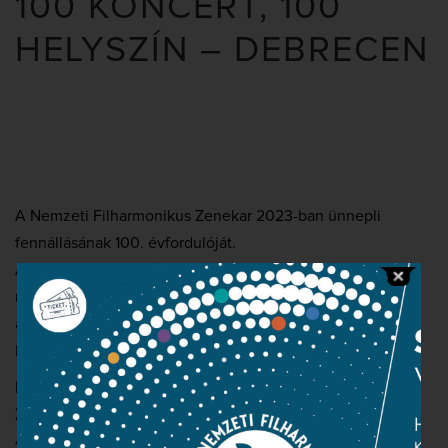
100 KONCERT, 100
HELYSZÍN – DEBRECEN
A Nemzeti Filharmonikus Zenekar 2023-ban ünnepli
fennállásának 100. évfordulóját.
A jubileum alkalmából a Nemzeti Filharmonikusok
művészei országszerte ingyenes kamarakoncertekkel
ajándékozzák meg a közönséget.
Minden kedves érdeklődőt szeretettel várunk!
Kodály Zoltán Zeneművészeti Szakgimnázium és
Zeneiskola
4024 Debrecen, Vár utca 1.