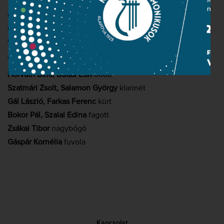
GEORG DRUSCHETZKY: Esz-dúr partita
CHARLES GOUNOD: Petite Symphonie
WOLFGANG AMADEUS Mozart: Esz-dúr szerenád, K. 375
ANTONÍN Dvořák: Szláv táncok
Horváth Béla, Budai Edit
oboa
Szatmári Zsolt, Salamon György
klarinét
Gál László, Farkas Ferenc
kürt
Bokor Pál, Szalai Edina
fagott
Zsákai Tibor
nagybőgő
Gáspár Kornélia
fuvola
Kapcsolat